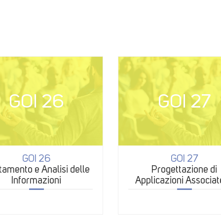
GOI 26
GOI 27
GOI 26
GOI 27
tamento e Analisi delle
Progettazione di
Informazioni
Applicazioni Associat
Nuovi Media e ai Soc
Network