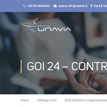
+39 06 44202441
unavia.info@unavia.it
Via XX S
GOI 24 – CONT
Home
Catalogo Corsi
[GOI] Gestione e Organizzazion