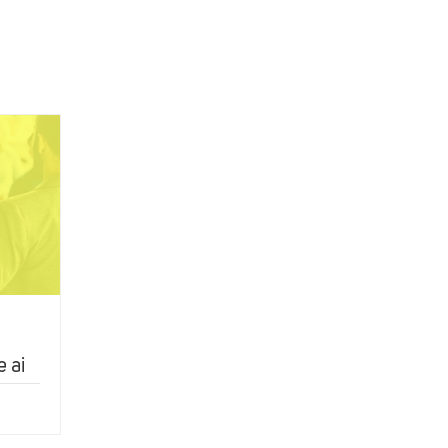
e ai
ial