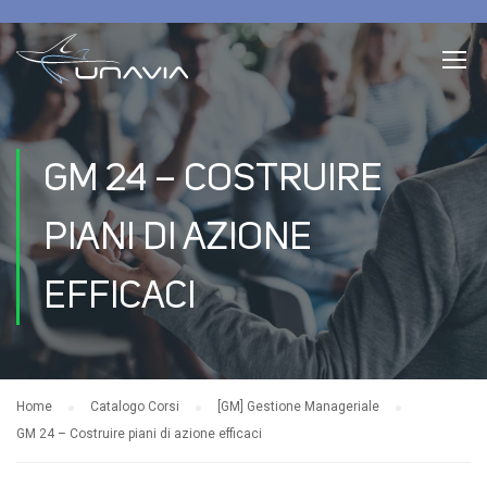
GM 24 – COSTRUIRE
PIANI DI AZIONE
EFFICACI
Home
Catalogo Corsi
[GM] Gestione Manageriale
GM 24 – Costruire piani di azione efficaci