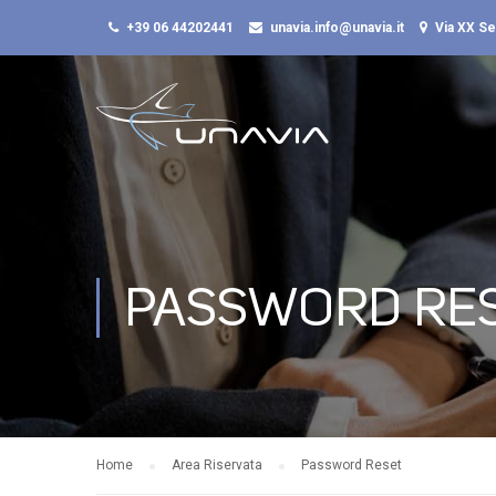
+39 06 44202441
unavia.info@unavia.it
Via XX S
PASSWORD RE
Home
Area Riservata
Password Reset