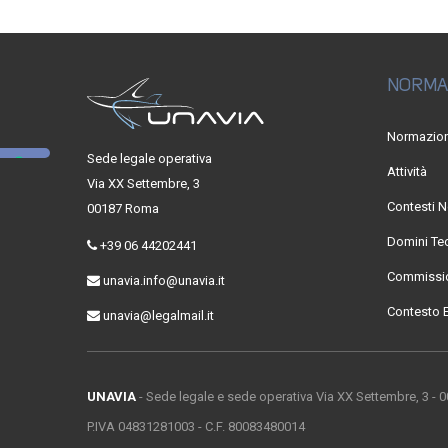
NORMA
Normazio
Sede legale operativa
Attività
Via XX Settembre, 3
Contesti N
00187 Roma
Domini Te
+39 06 44202441
Commissio
unavia.info@unavia.it
Contesto 
unavia@legalmail.it
UNAVIA
- Sede legale e sede operativa Via XX Settembre, 3 -
P.IVA 04831281003 - C.F. 80083480014